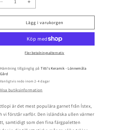
Minska
Öka
kvantitet
kvantitet
för
för
Lettlopi
Lettlopi
Lägg i varukorgen
-
-
9420
9420
-
-
Navy
Navy
Blue
Blue
Fler betalningsalternativ
Hämtning tillgänglig på
Titti's Keramik - Lönnemåla
Gård
Vanligtvis redo inom 2-4 dagar
Visa butiksinformation
ttlopi är det mest populära garnet från Ístex,
h vi förstår varför. Den isländska ullen värmer
tt, samtidigt som den fina färgpaletten