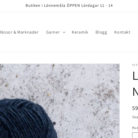
Butiken i Lönnemåla ÖPPEN Lördagar 11 - 14
Mässor & Marknader
Garner
Keramik
Blogg
Kontakt
TIT
L
N
Or
5
pr
Ska
Kva
Kv