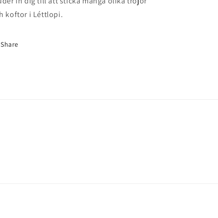
uder in dig till att sticka många olika tröjor
h koftor i Léttlopi.
Share