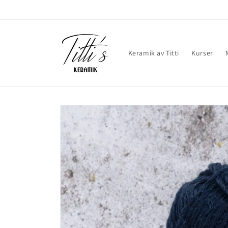
vidare
till
innehåll
Keramik av Titti
Kurser
Gå vidare till
produktinformation