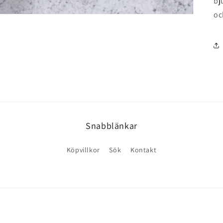
bj
oc
Snabblänkar
Köpvillkor
Sök
Kontakt