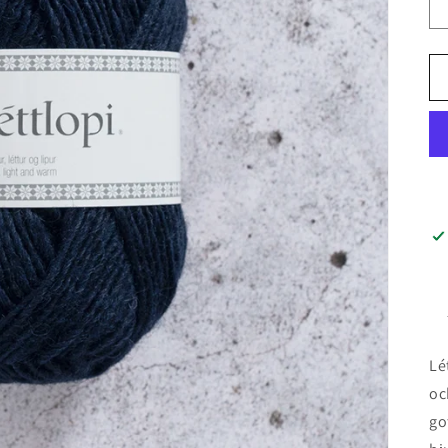
Lé
oc
go