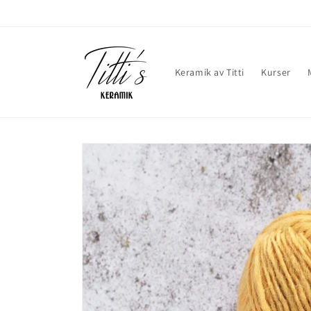
vidare
till
innehåll
Keramik av Titti
Kurser
Gå vidare till
produktinformation