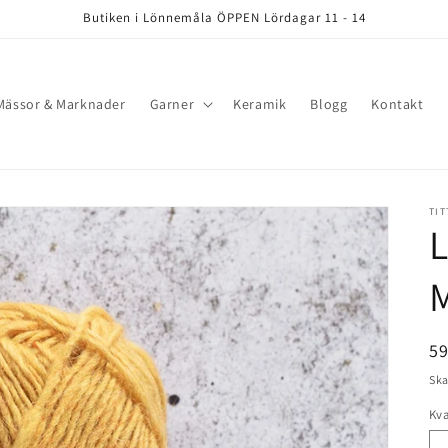
Butiken i Lönnemåla ÖPPEN Lördagar 11 - 14
Mässor & Marknader
Garner
Keramik
Blogg
Kontakt
TIT
L
Or
5
pr
Ska
Kva
Kv