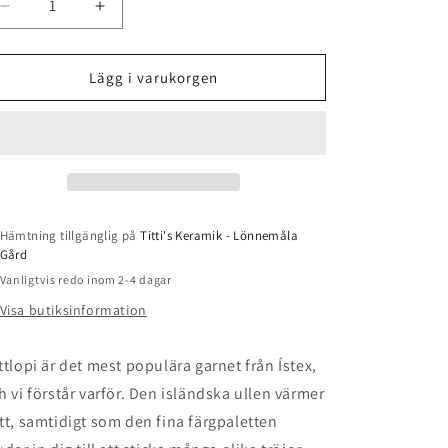
Minska
Öka
kvantitet
kvantitet
för
för
Lettlopi
Lettlopi
Lägg i varukorgen
-
-
1703
1703
-
-
Mimosa
Mimosa
Hämtning tillgänglig på
Titti's Keramik - Lönnemåla
Gård
Vanligtvis redo inom 2-4 dagar
Visa butiksinformation
ttlopi är det mest populära garnet från Ístex,
h vi förstår varför. Den isländska ullen värmer
tt, samtidigt som den fina färgpaletten