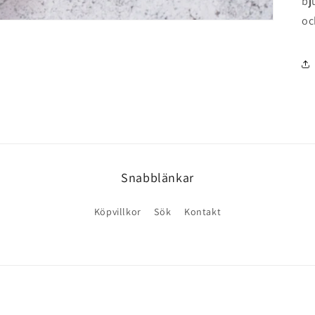
bj
oc
Snabblänkar
Köpvillkor
Sök
Kontakt