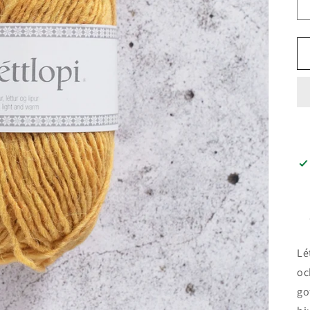
Lé
oc
go