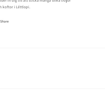
uder in dig till att sticka många olika tröjor
h koftor i Léttlopi.
Share