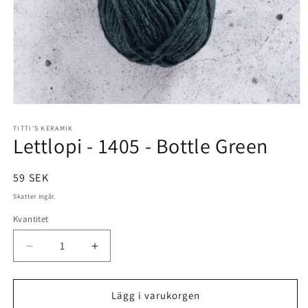
Öppna
mediet
1
TITTI'S KERAMIK
Lettlopi - 1405 - Bottle Green
i
modalfönster
Ordinarie
59 SEK
pris
Skatter ingår.
Kvantitet
Kvantitet
Minska
Öka
kvantitet
kvantitet
för
för
Lettlopi
Lettlopi
Lägg i varukorgen