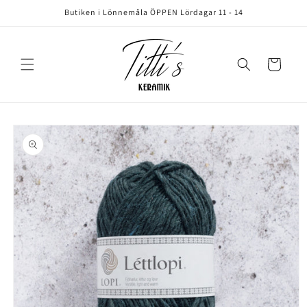
vidare
Butiken i Lönnemåla ÖPPEN Lördagar 11 - 14
till
innehåll
Varukorg
å vidare till
roduktinformation