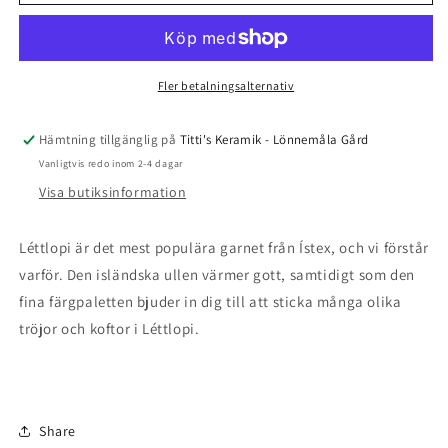
-
-
1405
1405
-
-
Bottle
Bottle
Green
Green
Fler betalningsalternativ
Hämtning tillgänglig på
Titti's Keramik - Lönnemåla Gård
Vanligtvis redo inom 2-4 dagar
Visa butiksinformation
Léttlopi är det mest populära garnet från Ístex, och vi förstår
varför. Den isländska ullen värmer gott, samtidigt som den
fina färgpaletten bjuder in dig till att sticka många olika
tröjor och koftor i Léttlopi.
Share