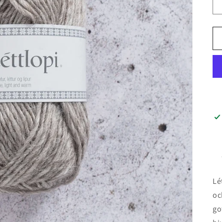
Lé
oc
go