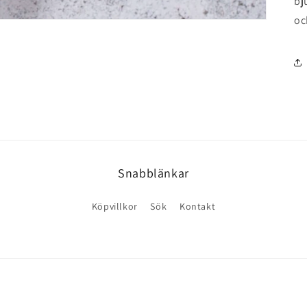
bj
oc
Snabblänkar
Köpvillkor
Sök
Kontakt