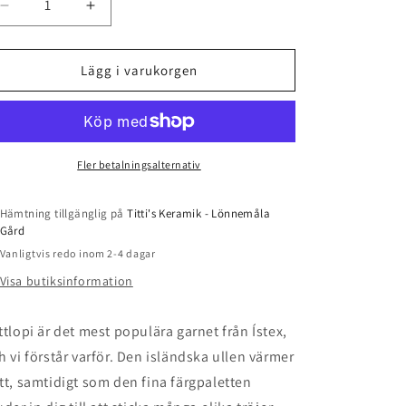
Minska
Öka
kvantitet
kvantitet
för
för
Lettlopi
Lettlopi
Lägg i varukorgen
-
-
0086
0086
-
-
Light
Light
Beige
Beige
Fler betalningsalternativ
Heather
Heather
Hämtning tillgänglig på
Titti's Keramik - Lönnemåla
Gård
Vanligtvis redo inom 2-4 dagar
Visa butiksinformation
ttlopi är det mest populära garnet från Ístex,
h vi förstår varför. Den isländska ullen värmer
tt, samtidigt som den fina färgpaletten