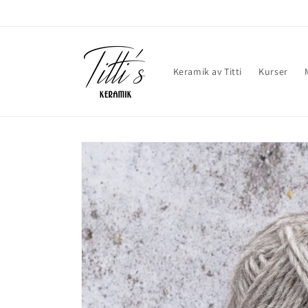
vidare
till
innehåll
Keramik av Titti
Kurser
Gå vidare till
produktinformation