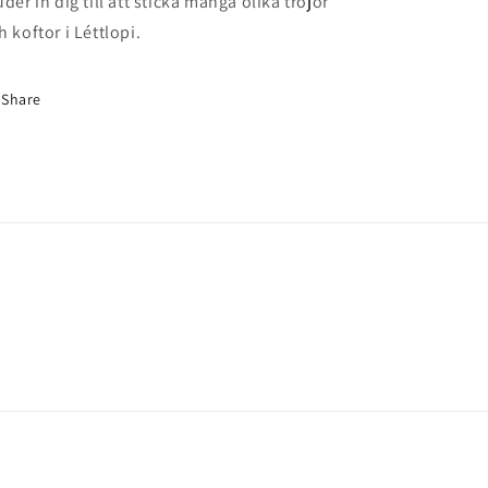
uder in dig till att sticka många olika tröjor
h koftor i Léttlopi.
Share