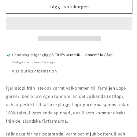
för
för
Fjällalopi
Fjällalopi
Lägg i varukorgen
-
-
3002
3002
-
-
Moorit
Moorit
Hämtning tillgänglig på
Titti's Keramik - Lönnemåla Gård
Vanligtvis redo inom 2-4 dagar
Visa butiksinformation
Fjallalopi från Istex är varmt välkommen till familjen Lopi-
garner. Den är aningen tunnare än det välkända Lettlopi,
och är perfekt till lättare plagg. Lopi-garnerna spinns sedan
1800-talet, i Istex enda spinneri, av ull som kommer direkt
från de isländska fårfarmarna.
Isländska får har isolerande, varm och mjuk bottenull och