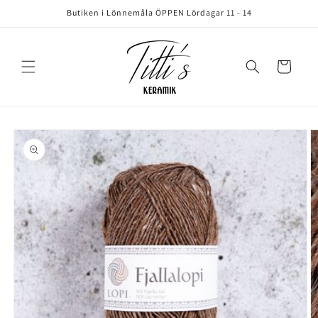
vidare
Butiken i Lönnemåla ÖPPEN Lördagar 11 - 14
till
innehåll
Varukorg
å vidare till
roduktinformation