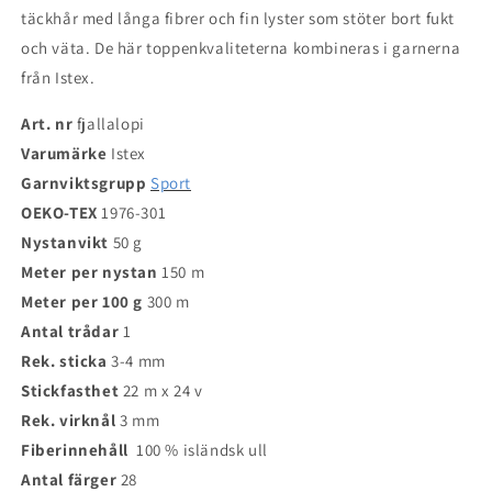
täckhår med långa fibrer och fin lyster som stöter bort fukt
och väta. De här toppenkvaliteterna kombineras i garnerna
från Istex.
Art. nr
fjallalopi
Varumärke
Istex
Garnviktsgrupp
Sport
OEKO-TEX
1976-301
Nystanvikt
50 g
Meter per nystan
150 m
Meter per 100 g
300 m
Antal trådar
1
Rek. sticka
3-4 mm
Stickfasthet
22 m x 24 v
Rek. virknål
3 mm
Fiberinnehåll
100 % isländsk ull
Antal färger
28