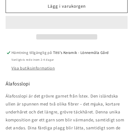
Alafosslopi
Alafosslopi
Lägg i varukorgen
-
-
9964
9964
-
-
Golden
Golden
Heather
Heather
Hämtning tillgänglig på
Titti's Keramik - Lönnemåla Gård
Vanligtvis redo inom 2-4 dagar
Visa butiksinformation
Álafosslopi
Álafosslopi är det grövre garnet från Ístex. Den isländska
ullen är spunnen med två olika fibrer – det mjuka, kortare
underhåret och det längre, grövre täckhåret. Denna unika
komposition ger ett garn som blir värmande, samtidigt som
det andas. Dina färdiga plagg blir lätta, samtidigt som de