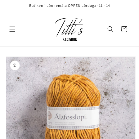
vidare
Butiken i Lönnemåla ÖPPEN Lördagar 11 - 14
till
innehåll
Varukorg
å vidare till
roduktinformation