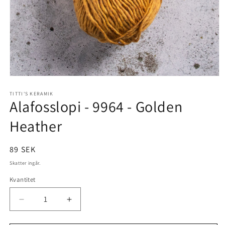
Öppna
mediet
1
TITTI'S KERAMIK
Alafosslopi - 9964 - Golden
i
modalfönster
Heather
Ordinarie
89 SEK
pris
Skatter ingår.
Kvantitet
Kvantitet
Minska
Öka
kvantitet
kvantitet
för
för