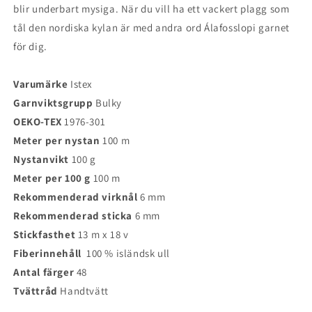
blir underbart mysiga. När du vill ha ett vackert plagg som
tål den nordiska kylan är med andra ord Álafosslopi garnet
för dig.
Varumärke
Istex
Garnviktsgrupp
Bulky
OEKO-TEX
1976-301
Meter per nystan
100 m
Nystanvikt
100 g
Meter per 100 g
100 m
Rekommenderad virknål
6 mm
Rekommenderad sticka
6 mm
Stickfasthet
13 m x 18 v
Fiberinnehåll
100 % isländsk ull
Antal färger
48
Tvättråd
Handtvätt