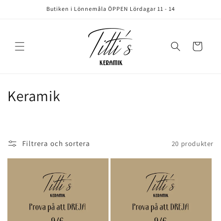
vidare
Butiken i Lönnemåla ÖPPEN Lördagar 11 - 14
till
innehåll
Varukorg
P
Keramik
r
o
Filtrera och sortera
20 produkter
d
u
k
t