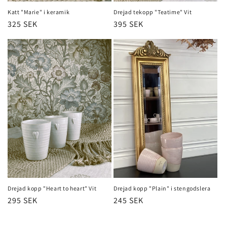
Katt "Marie" i keramik
Drejad tekopp "Teatime" Vit
Ordinarie
325 SEK
Ordinarie
395 SEK
pris
pris
Drejad kopp "Heart to heart" Vit
Drejad kopp "Plain" i stengodslera
Ordinarie
295 SEK
Ordinarie
245 SEK
pris
pris