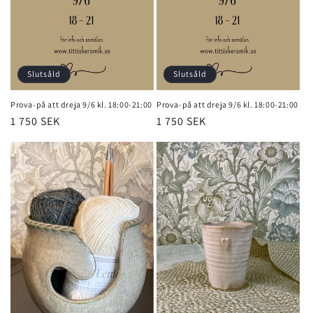
s
e
r
Slutsåld
Slutsåld
i
Prova-på att dreja 9/6 kl. 18:00-21:00
Prova-på att dreja 9/6 kl. 18:00-21:00
e
Ordinarie
1 750 SEK
Ordinarie
1 750 SEK
pris
pris
: