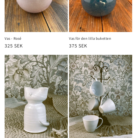
Vas - Rosé
Vas för den lilla buketten
Ordinarie
325 SEK
Ordinarie
375 SEK
pris
pris