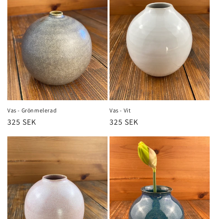
Vas - Grönmelerad
Vas - Vit
Ordinarie
325 SEK
Ordinarie
325 SEK
pris
pris