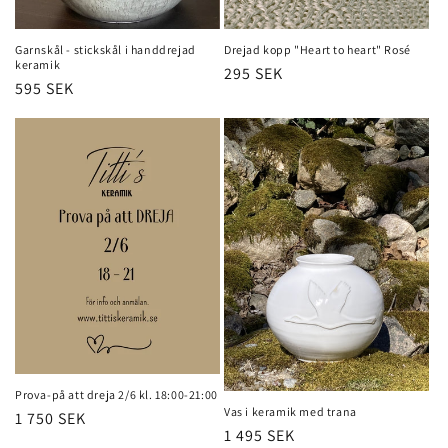
Garnskål - stickskål i handdrejad
Drejad kopp "Heart to heart" Rosé
keramik
Ordinarie
295 SEK
Ordinarie
595 SEK
pris
pris
Prova-på att dreja 2/6 kl. 18:00-21:00
Vas i keramik med trana
Ordinarie
1 750 SEK
Ordinarie
1 495 SEK
pris